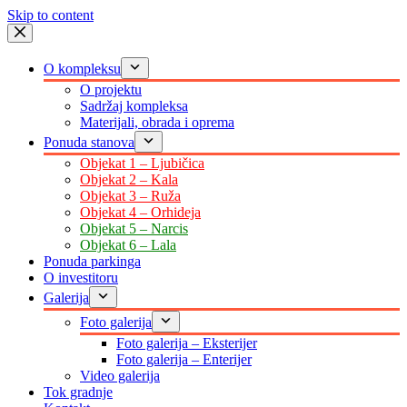
Skip to content
O kompleksu
O projektu
Sadržaj kompleksa
Materijali, obrada i oprema
Ponuda stanova
Objekat 1 – Ljubičica
Objekat 2 – Kala
Objekat 3 – Ruža
Objekat 4 – Orhideja
Objekat 5 – Narcis
Objekat 6 – Lala
Ponuda parkinga
O investitoru
Galerija
Foto galerija
Foto galerija – Eksterijer
Foto galerija – Enterijer
Video galerija
Tok gradnje