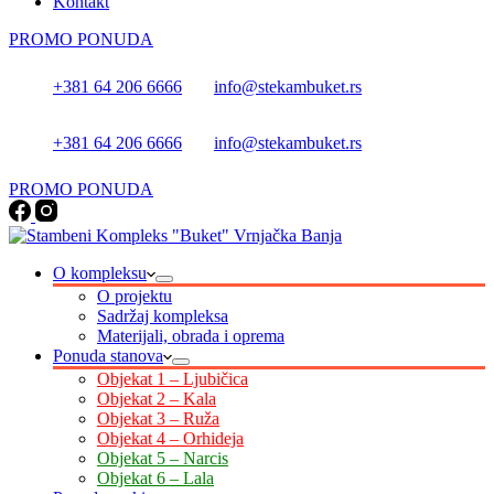
Kontakt
PROMO PONUDA
+381 64 206 6666
info@stekambuket.rs
+381 64 206 6666
info@stekambuket.rs
PROMO PONUDA
O kompleksu
O projektu
Sadržaj kompleksa
Materijali, obrada i oprema
Ponuda stanova
Objekat 1 – Ljubičica
Objekat 2 – Kala
Objekat 3 – Ruža
Objekat 4 – Orhideja
Objekat 5 – Narcis
Objekat 6 – Lala