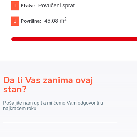
Povučeni sprat
Etaža:
2
45.08 m
Površina:
Da li Vas zanima ovaj
stan?
Pošaljite nam upit a mi ćemo Vam odgovoriti u
najkraćem roku.