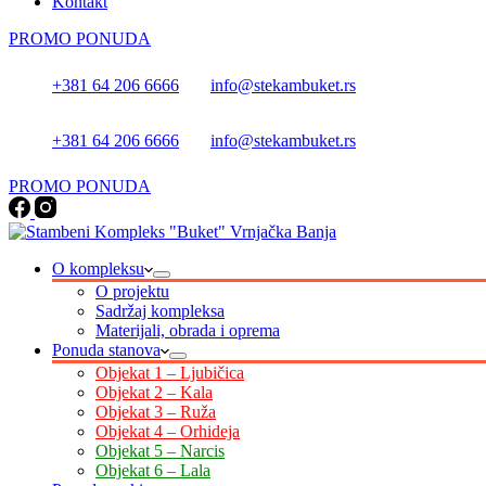
Kontakt
PROMO PONUDA
+381 64 206 6666
info@stekambuket.rs
+381 64 206 6666
info@stekambuket.rs
PROMO PONUDA
O kompleksu
O projektu
Sadržaj kompleksa
Materijali, obrada i oprema
Ponuda stanova
Objekat 1 – Ljubičica
Objekat 2 – Kala
Objekat 3 – Ruža
Objekat 4 – Orhideja
Objekat 5 – Narcis
Objekat 6 – Lala