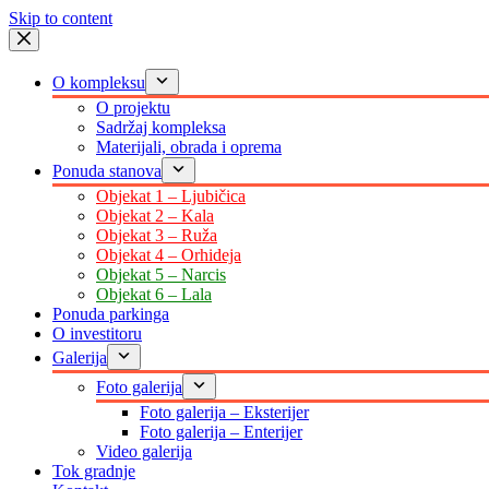
Skip to content
O kompleksu
O projektu
Sadržaj kompleksa
Materijali, obrada i oprema
Ponuda stanova
Objekat 1 – Ljubičica
Objekat 2 – Kala
Objekat 3 – Ruža
Objekat 4 – Orhideja
Objekat 5 – Narcis
Objekat 6 – Lala
Ponuda parkinga
O investitoru
Galerija
Foto galerija
Foto galerija – Eksterijer
Foto galerija – Enterijer
Video galerija
Tok gradnje