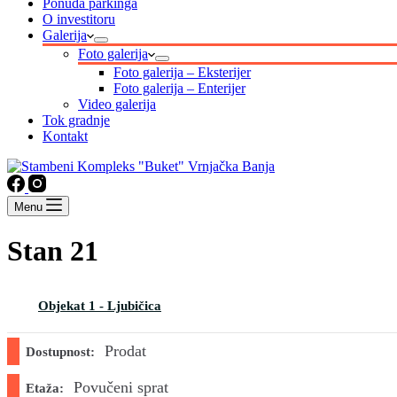
Ponuda parkinga
O investitoru
Galerija
Foto galerija
Foto galerija – Eksterijer
Foto galerija – Enterijer
Video galerija
Tok gradnje
Kontakt
Menu
Stan 21
Objekat 1 - Ljubičica
Prodat
Dostupnost:
Povučeni sprat
Etaža: