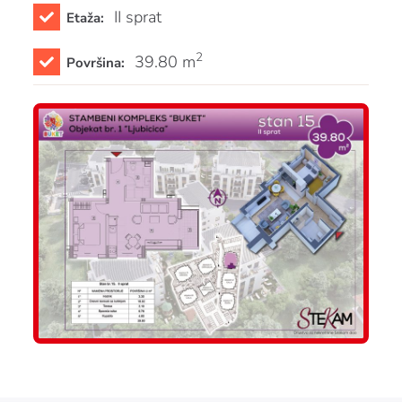
II sprat
Etaža:
2
39.80 m
Površina: