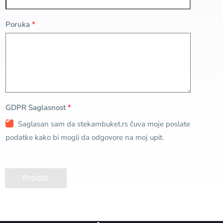
Poruka
*
GDPR Saglasnost
*
Saglasan sam da stekambuket.rs čuva moje poslate
podatke kako bi mogli da odgovore na moj upit.
Prodat