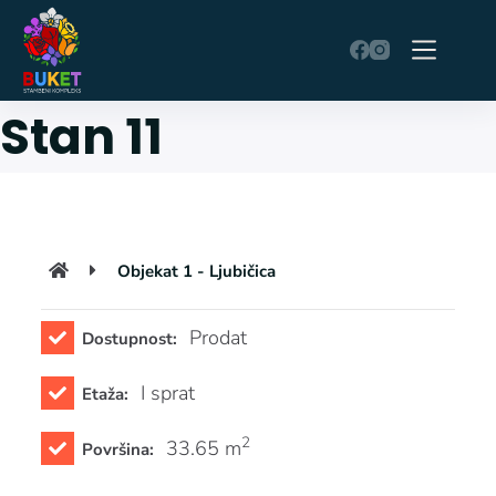
Stan 11
Objekat 1 - Ljubičica
Prodat
Dostupnost:
I sprat
Etaža:
2
33.65 m
Površina: