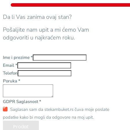
Da li Vas zanima ovaj stan?
Pošaljite nam upit a mi ćemo Vam
odgovoriti u najkraćem roku.
Ime i prezime
*
Email
*
Telefon
Poruka
*
GDPR Saglasnost
*
Saglasan sam da stekambuket.rs čuva moje poslate
podatke kako bi mogli da odgovore na moj upit.
Prodat